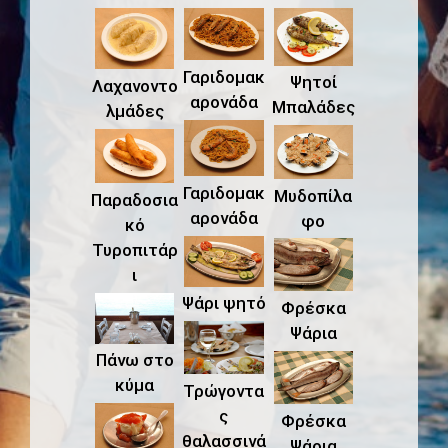
Γαριδομακ
Ψητοί
Λαχανοντο
αρονάδα
Μπαλάδες
λμάδες
Γαριδομακ
Μυδοπίλα
Παραδοσια
αρονάδα
φο
κό
Τυροπιτάρ
ι
Ψάρι ψητό
Φρέσκα
Ψάρια
Πάνω στο
κύμα
Τρώγοντα
ς
Φρέσκα
θαλασσινά
Ψάρια