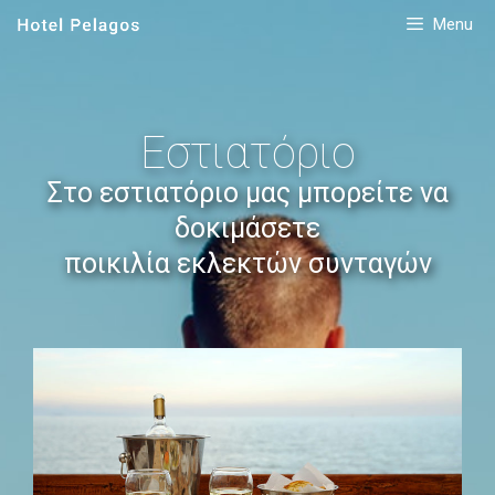
Menu
Εστιατόριο
Στο εστιατόριο μας μπορείτε να
δοκιμάσετε
ποικιλία εκλεκτών συνταγών