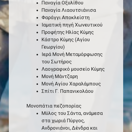
Παναγία Οξυλίθου
Παναγία Λιαουτσιάνισα
Φαράγγι Αποκλείστη
Ιαματική πηγή Χωνευτικού
Προφήτης Ηλίας Κύμης
Κάστρο Κύμης (Αγίου
Γεωργίου)
Ιερά Μονή Μεταμόρφωσης
του Σωτήρος
Λαογραφικό μουσείο Κύμης
Μονή Μάντζαρη
Μονή Αγίου Χαραλάμπους
Σπίτι Γ. Παπανικολάου
Μονοπάτια πεζοπορίας
Μύλος του Σάντα, ανάμεσα
στα χωριά Πύργος,
Ανδρονιάνοι, Δένδρα και